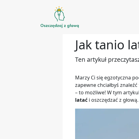
Przejdź
do
Jak tanio la
treści
Ten artykuł przeczytas
Marzy Ci się egzotyczna po
zapewne chciałbyś znaleźć t
– to możliwe! W tym artyku
latać
i oszczędzać z głową.