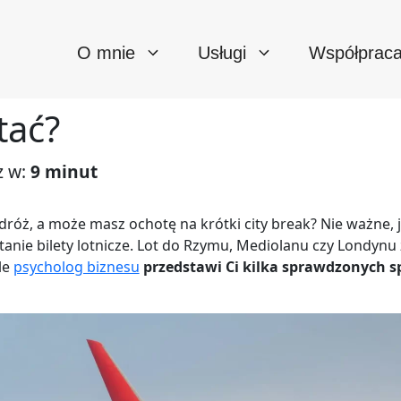
O mnie
Usługi
Współprac
tać?
z w:
9 minut
dróż, a może masz ochotę na krótki city break? Nie ważne, 
anie bilety lotnicze. Lot do Rzymu, Mediolanu czy Londynu 
le
psycholog biznesu
przedstawi Ci kilka sprawdzonych s