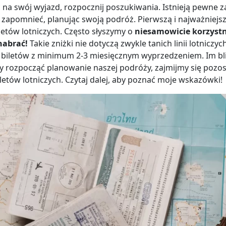
ć na swój wyjazd, rozpocznij poszukiwania. Istnieją pewne z
 zapomnieć, planując swoją podróż. Pierwszą i najważniejs
letów lotniczych. Często słyszymy o
niesamowicie korzystn
nabrać!
Takie zniżki nie dotyczą zwykle tanich linii lotnicz
biletów z minimum 2-3 miesięcznym wyprzedzeniem. Im bliż
dy rozpocząć planowanie naszej podróży, zajmijmy się pozo
letów lotniczych. Czytaj dalej, aby poznać moje wskazówki!