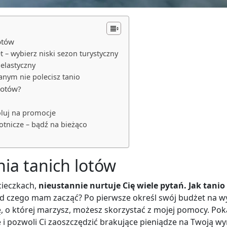
otów
et – wybierz niski sezon turystyczny
 elastyczny
nym nie polecisz tanio
 lotów?
oluj na promocje
 lotnicze – bądź na bieżąco
ia tanich lotów
ieczkach,
nieustannie nurtuje Cię wiele pytań. Jak tani
d czego mam zacząć? Po pierwsze określ swój budżet na wyja
, o której marzysz, możesz skorzystać z mojej pomocy. Pok
i pozwoli Ci zaoszczędzić brakujące pieniądze na Twoją wy