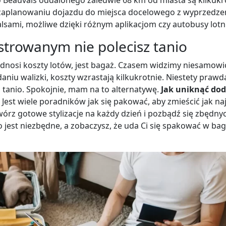
o Beauvais oddalonego zaledwie 68 km od miasta są kilkukr
 o zaplanowaniu dojazdu do miejsca docelowego z wyprzedz
kalsami, możliwe dzięki różnym aplikacjom czy autobusy lot
trowanym nie polecisz tanio
dnosi koszty lotów, jest bagaż. Czasem widzimy niesamowic
aniu walizki, koszty wzrastają kilkukrotnie. Niestety prawd
 tanio. Spokojnie, mam na to alternatywę.
Jak uniknąć do
Jest wiele poradników jak się pakować, aby zmieścić jak naj
wórz gotowe stylizacje na każdy dzień i pozbądź się zbędnyc
 co jest niezbędne, a zobaczysz, że uda Ci się spakować w b