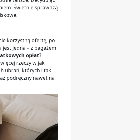
otnie tańsze. Decydując
eniem. Świetnie sprawdzą
niskowe.
ie korzystną ofertę, po
a jest jedna – z bagażem
datkowych opłat?
więcej rzeczy w jak
h ubrań, których i tak
agaż podręczny nawet na