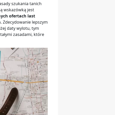
asady szukania tanich
zą wskazówką jest
ych ofertach last
ych. Zdecydowanie lepszym
ej daty wylotu, tym
stałymi zasadami, które