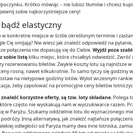
oczynku. Krótko mówiąc – nie lubisz tłumów i chcesz kupić
apewnij sobie najkorzystniejsze ceny!
– bądź elastyczny
p w konkretne miejsce w ściśle określonym terminie i zasta
gle Cię omijają? Nie wiesz jak znaleźć odpowiedź na pytanie, 
sze połączenia nie dopasują się do Ciebie.
Wyjdź poza szabl
 sobie listę
kilku miejsc, które chciałbyś odwiedzić. Zwró
zy rezerwowaniu biletów. Zwykle koszty lotu są najniższe w 
ceny rosną, nawet kilkukrotnie. To samo tyczy się godziny w
, postaw na nietypowe godziny lotów. Wylot wczesnym rank
azja, żeby zapolować na promocyjne ceny biletów lotniczyc
naleźć korzystne oferty, są tzw. loty składane
. Polega t
, które często nie wyskakują nam w wyszukiwarce razem. P
ę w Paryżu. Szukamy oddzielnie lotu do wyznaczonego mie
 podróży. Inną alternatywą, jak znaleźć najtańsze połączeni
alekiej odległości od Paryża mamy dwa inne lotniska, zamia