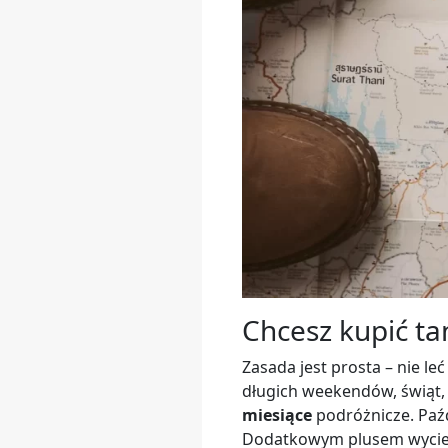
Chcesz kupić tan
Zasada jest prosta – nie l
długich weekendów, świąt,
miesiące
podróżnicze. Paźd
Dodatkowym plusem wyciecz