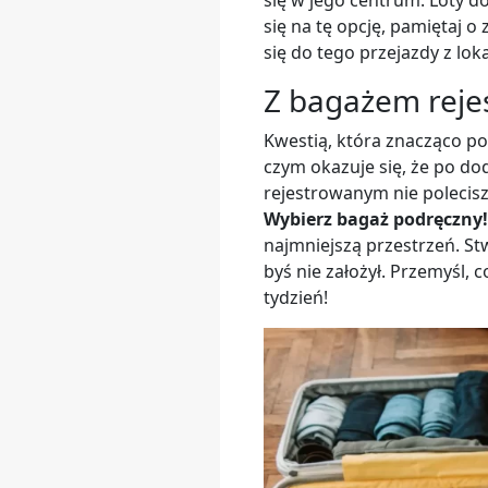
się w jego centrum. Loty d
się na tę opcję, pamiętaj
się do tego przejazdy z lo
Z bagażem rejes
Kwestią, która znacząco po
czym okazuje się, że po dod
rejestrowanym nie polecisz
Wybierz bagaż podręczny!
najmniejszą przestrzeń. St
byś nie założył. Przemyśl,
tydzień!