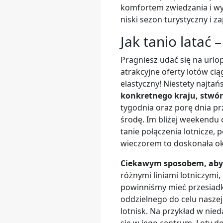
komfortem zwiedzania i wyp
niski sezon turystyczny i z
Jak tanio latać 
Pragniesz udać się na urlo
atrakcyjne oferty lotów cią
elastyczny! Niestety najtań
konkretnego kraju, stwórz
tygodnia oraz porę dnia pr
środę. Im bliżej weekendu 
tanie połączenia lotnicze
wieczorem to doskonała ok
Ciekawym sposobem, aby z
różnymi liniami lotniczymi
powinniśmy mieć przesiadk
oddzielnego do celu naszej
lotnisk. Na przykład w nied