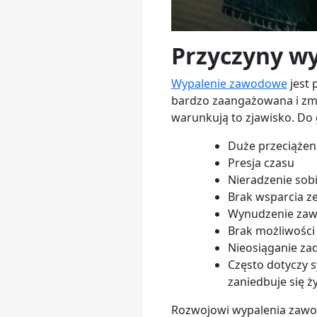
Przyczyny w
Wypalenie zawodowe
jest 
bardzo zaangażowana i zmo
warunkują to zjawisko. Do g
Duże przeciąże
Presja czasu
Nieradzenie sob
Brak wsparcia ze
Wynudzenie za
Brak możliwości
Nieosiąganie za
Często dotyczy s
zaniedbuje się ży
Rozwojowi wypalenia zawodo