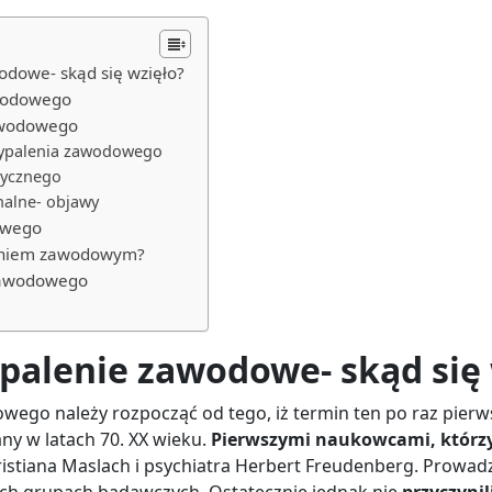
odowe- skąd się wzięło?
wodowego
awodowego
wypalenia zawodowego
zycznego
alne- objawy
owego
leniem zawodowym?
 zawodowego
palenie zawodowe- skąd się 
wego należy rozpocząć od tego, iż termin ten po raz pierw
y w latach 70. XX wieku.
Pierwszymi naukowcami, którzy 
istiana Maslach i psychiatra Herbert Freudenberg. Prowadzi
ych grupach badawczych. Ostatecznie jednak nie
przyczynil