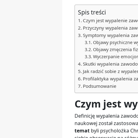
Spis treści
Czym jest wypalenie zaw
Przyczyny wypalenia za
Symptomy wypalenia z
Objawy psychiczne 
Objawy zmęczenia fi
Wyczerpanie emocjon
Skutki wypalenia zawod
Jak radzić sobie z wypa
Profilaktyka wypalenia
Podsumowanie
Czym jest wy
Definicję wypalenia zawodo
naukowej został zastosowan
temat
byli psycholożka Chr
siebie obserwacje na różn