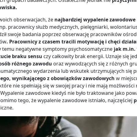
jawiska.
woich obserwacjach, że
najbardziej wypalenie zawodowe 
p. pracownicy służb medycznych, pielęgniarki, wolontariu
dził swoje badania poprzez obserwację pracowników ośrod
ków
. Pracownicy z czasem tracili motywację i chęci działa
y temu negatywne symptomy psychosomatyczne
jak m.in.
ucie braku sensu
czy całkowity brak energii. Uznaje się je
osób różnego zawodu
oraz wywodzących się z różnych gr
traumatycznego wydarzenia lub wskutek utrzymujących się 
znego, wynikającego z obowiązków zawodowych
w miejsc
które nie spełniają się w swojej pracy i nie mają możliwośc
.
Wypalenie zawodowe kiedyś nie było traktowane jako powa
omimo tego, że wypalenie zawodowe istniało, najczęściej
p
iczne.