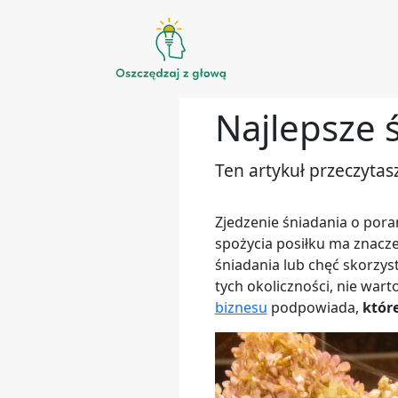
Przejdź
do
Najlepsze 
treści
Ten artykuł przeczytas
Zjedzenie śniadania o pora
spożycia posiłku ma znacze
śniadania lub chęć skorzy
tych okoliczności, nie war
biznesu
podpowiada,
któr