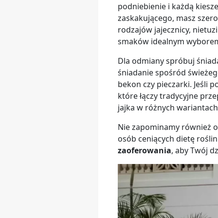
podniebienie i każdą kiesze
zaskakującego, masz szerok
rodzajów jajecznicy, nietu
smaków idealnym wyborem 
Dla odmiany spróbuj śniada
śniadanie spośród świeżeg
bekon czy pieczarki. Jeśli
które łączy tradycyjne pr
jajka w różnych wariantac
Nie zapominamy również o 
osób ceniących dietę rośli
zaoferowania
, aby Twój d