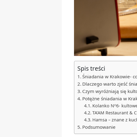
Spis treści
Śniadania w Krakowie- 
Dlaczego warto zjeść śn
Czym wyróżniają się kult
Potężne śniadania w Krak
Kolanko Nᴼ6- kultow
TA’AM Restaurant & C
Hamsa – znane z kuch
Podsumowanie