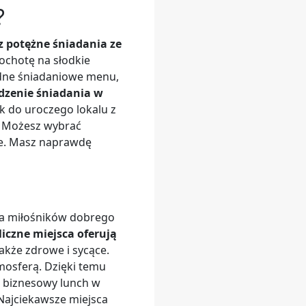
?
z potężne śniadania ze
 ochotę na słodkie
odne śniadaniowe menu,
dzenie śniadania w
ek do uroczego lokalu z
. Możesz wybrać
we. Masz naprawdę
dla miłośników dobrego
liczne miejsca oferują
kże zdrowe i sycące.
tmosferą. Dzięki temu
a biznesowy lunch w
 Najciekawsze miejsca