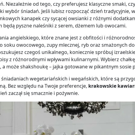
ń. Niezależnie od tego, czy preferujesz klasyczne smaki, cz
i wybór śniadań. Jeśli lubisz rozpocząć dzień tradycyjnie,
zinkowych kanapek czy sycącej owsianki z różnymi dodatkam
będą pyszne naleśniki z serem, dżemem lub owocami.
nia angielskiego, które znane jest z obfitości i różnorodn
o soku owocowego, zupy mlecznej, ryb oraz smażonych dod
 poszukujesz czegoś unikalnego, koniecznie spróbuj izraelsk
zepisy z różnorodnymi wpływami kulinarnymi. Wybierz chałk
h, a może shakshoukę – jajka gotowane w pikantnym sosi
śniadaniach wegetariańskich i wegańskich, które są przyg
nną. Bez względu na Twoje preferencje,
krakowskie kawiarn
zień zaczął się smacznie i pożywnie.