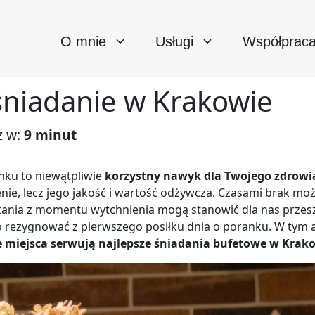
O mnie
Usługi
Współprac
śniadanie w Krakowie
z w:
9 minut
nku to niewątpliwie
korzystny nawyk dla Twojego zdrowi
nie, lecz jego jakość i wartość odżywcza. Czasami brak mo
stania z momentu wytchnienia mogą stanowić dla nas przesz
to rezygnować z pierwszego posiłku dnia o poranku. W tym 
e miejsca serwują najlepsze śniadania bufetowe w Krako