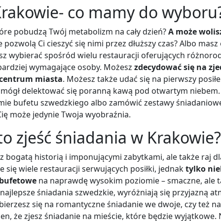
Krakowie- co mamy do wyboru
które pobudzą Twój metabolizm na cały dzień?
A może wolis
re pozwolą Ci cieszyć się nimi przez dłuższy czas? Albo masz
z wybierać spośród wielu restauracji oferujących różnor
bardziej wymagające osoby. Możesz
zdecydować się na zje
w centrum miasta
. Możesz także udać się na pierwszy posił
z mógł delektować się poranną kawą pod otwartym niebem
rmie bufetu szwedzkiego albo zamówić zestawy śniadanio
Cię może jedynie Twoja wyobraźnia.
o zjeść śniadania w Krakowie?
 z bogatą historią i imponującymi zabytkami, ale także raj 
e się wiele restauracji serwujących posiłki, jednak
tylko nie
a bufetowe
na naprawdę wysokim poziomie – smaczne, ale ta
 najlepsze śniadania szwedzkie, wyróżniają się przyjazną a
ybierzesz się na romantyczne śniadanie we dwoje, czy też n
n, że zjesz śniadanie na mieście, które będzie wyjątkowe.