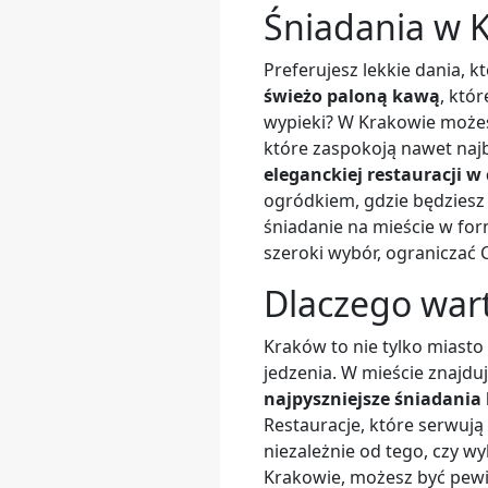
Śniadania w 
Preferujesz lekkie dania, 
świeżo paloną kawą
, któ
wypieki? W Krakowie możes
które zaspokoją nawet naj
eleganckiej restauracji 
ogródkiem, gdzie będzies
śniadanie na mieście w fo
szeroki wybór, ograniczać 
Dlaczego wart
Kraków to nie tylko miasto
jedzenia. W mieście znajduj
najpyszniejsze śniadani
Restauracje, które serwują
niezależnie od tego, czy w
Krakowie, możesz być pewie