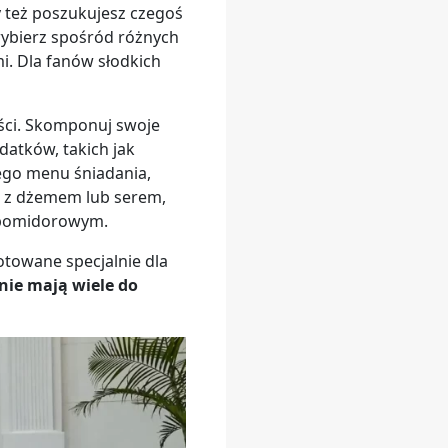
y też poszukujesz czegoś
 wybierz spośród różnych
i. Dla fanów słodkich
ości. Skomponuj swoje
atków, takich jak
iego menu śniadania,
ę z dżemem lub serem,
e pomidorowym.
otowane specjalnie dla
ie mają wiele do