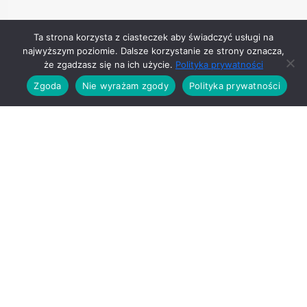
Ta strona korzysta z ciasteczek aby świadczyć usługi na
Social Media
najwyższym poziomie. Dalsze korzystanie ze strony oznacza,
że zgadzasz się na ich użycie.
Polityka prywatności
Zgoda
Nie wyrażam zgody
Polityka prywatności
Ważne linki
Polityka Prywatności
Polityka Cookies
Ostatnio na blogu: